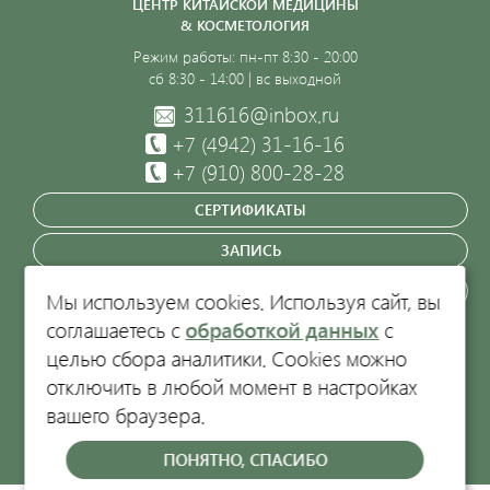
ЦЕНТР КИТАЙСКОЙ МЕДИЦИНЫ
& КОСМЕТОЛОГИЯ
Режим работы: пн-пт 8:30 - 20:00
сб 8:30 - 14:00 | вс выходной
311616@inbox.ru
+7 (4942)
31-16-16
+7 (910) 800-28-28
СЕРТИФИКАТЫ
ЗАПИСЬ
ЗАКАЗАТЬ ЗВОНОК
Мы используем cookies. Используя сайт, вы
соглашаетесь с
обработкой данных
с
Кострома, пр-т Текстильщиков, 47
целью сбора аналитики. Cookies можно
отключить в любой момент в настройках
вашего браузера.
Политика обработки персональных данных.
ООО "Центр китайской медицины-1", ИНН 4401052660, ОГРН
ПОНЯТНО, СПАСИБО
1054408629032, Лицензия Л041-01140-44/00572232 от 17.06.2010