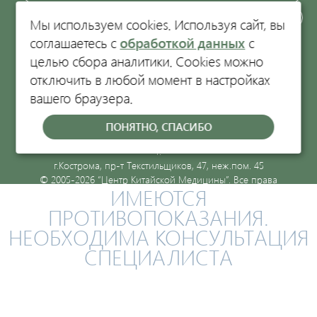
ЗАКАЗАТЬ ЗВОНОК
Мы используем cookies. Используя сайт, вы
соглашаетесь с
обработкой данных
с
Кострома, пр-т Текстильщиков, 47
целью сбора аналитики. Cookies можно
отключить в любой момент в настройках
вашего браузера.
Политика обработки персональных данных.
ООО "Центр китайской медицины-1", ИНН 4401052660, ОГРН
ПОНЯТНО, СПАСИБО
1054408629032, Лицензия Л041-01140-44/00572232 от 17.06.2010
г.
г.Кострома, пр-т Текстильщиков, 47, неж.пом. 45
© 2005-2026 “Центр Китайской Медицины”. Все права
ИМЕЮТСЯ
защищены.
ПРОТИВОПОКАЗАНИЯ.
НЕОБХОДИМА КОНСУЛЬТАЦИЯ
СПЕЦИАЛИСТА