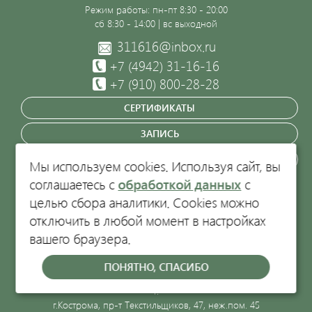
Режим работы: пн-пт 8:30 - 20:00
сб 8:30 - 14:00 | вс выходной
311616@inbox.ru
+7 (4942)
31-16-16
+7 (910) 800-28-28
СЕРТИФИКАТЫ
ЗАПИСЬ
ЗАКАЗАТЬ ЗВОНОК
Мы используем cookies. Используя сайт, вы
соглашаетесь с
обработкой данных
с
Кострома, пр-т Текстильщиков, 47
целью сбора аналитики. Cookies можно
отключить в любой момент в настройках
вашего браузера.
Политика обработки персональных данных.
ООО "Центр китайской медицины-1", ИНН 4401052660, ОГРН
ПОНЯТНО, СПАСИБО
1054408629032, Лицензия Л041-01140-44/00572232 от 17.06.2010
г.
г.Кострома, пр-т Текстильщиков, 47, неж.пом. 45