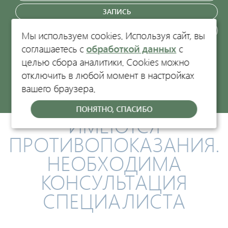
ЗАПИСЬ
ЗАКАЗАТЬ ЗВОНОК
Мы используем cookies. Используя сайт, вы
соглашаетесь с
обработкой данных
с
Кострома, пр-т Текстильщиков, 47
целью сбора аналитики. Cookies можно
отключить в любой момент в настройках
вашего браузера.
Политика обработки персональных данных.
ООО "Центр китайской медицины-1", ИНН 4401052660, ОГРН
ПОНЯТНО, СПАСИБО
ИМЕЮТСЯ
1054408629032, Лицензия Л041-01140-44/00572232 от 17.06.2010
г.
ПРОТИВОПОКАЗАНИЯ.
г.Кострома, пр-т Текстильщиков, 47, неж.пом. 45
© 2005-2026 “Центр Китайской Медицины”. Все права
НЕОБХОДИМА
защищены.
КОНСУЛЬТАЦИЯ
СПЕЦИАЛИСТА