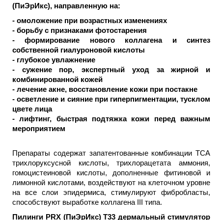
(ПиЭрИкс), направленную на:
- омоложение при возрастных изменениях
- борьбу с признаками фотостарения
- формирование нового коллагена и синтез
собственной гиалуроновой кислоты
- глубокое увлажнение
- сужение пор, экспертный уход за жирной и
комбинированной кожей
- лечение акне, восстановление кожи при постакне
- осветление и сияние при гиперпигментации, тусклом
цвете лица
- лифтинг, быстрая подтяжка кожи перед важным
мероприятием
Препараты содержат запатентованные комбинации ТСА
трихлоруксусной кислоты, трихлорацетата аммония,
гомоцистеиновой кислоты, дополненные фитиновой и
лимонной кислотами, воздействуют на клеточном уровне
на все слои эпидермиса, стимулируют фибробласты,
способствуют выработке коллагена III типа.
Пилинги PRX (ПиЭрИкс) Т33 дермальный стимулятор